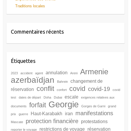
Traditions locales
Commentaires récents
Étiquettes
Armenie
annulation
2023
accident
agent
Areni
azerbaïdjan
changement de
Bahrein
conflit
covid
covid-19
réservation
confort
covid
escale
test
dates de départ
Doha
Dubai
exigences relatives aux
Georgie
forfait
documents
Gorges de Garni
grand
manifestations
Haut-Karabakh
iran
prix
guerre
protection financière
protestations
Mascate
restrictions de voyage
réservation
reporter le voyage