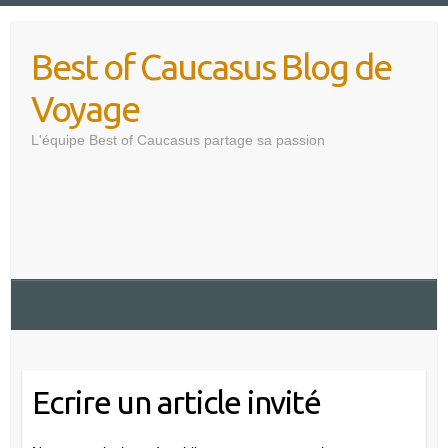
Skip
to
Best of Caucasus Blog de
content
Voyage
L'équipe Best of Caucasus partage sa passion
Ecrire un article invité