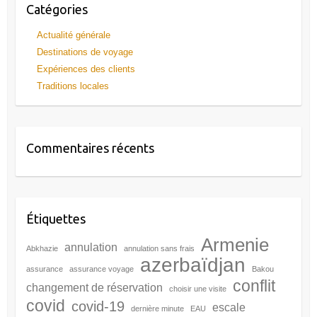
Catégories
Actualité générale
Destinations de voyage
Expériences des clients
Traditions locales
Commentaires récents
Étiquettes
Armenie
annulation
Abkhazie
annulation sans frais
azerbaïdjan
assurance
assurance voyage
Bakou
conflit
changement de réservation
choisir une visite
covid
covid-19
escale
dernière minute
EAU