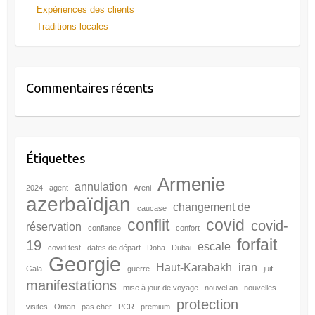
Expériences des clients
Traditions locales
Commentaires récents
Étiquettes
Armenie
annulation
2024
agent
Areni
azerbaïdjan
changement de
caucase
conflit
covid
covid-
réservation
confiance
confort
forfait
19
escale
covid test
dates de départ
Doha
Dubai
Georgie
Haut-Karabakh
iran
Gala
guerre
juif
manifestations
mise à jour de voyage
nouvel an
nouvelles
protection
visites
Oman
pas cher
PCR
premium