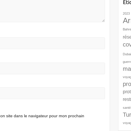
Éti
2023
Ar
Bahre
rés
cov
Dubai
guerr
man
voya
pro
prot
res
santé
Tu
on site dans le navigateur pour mon prochain
voya