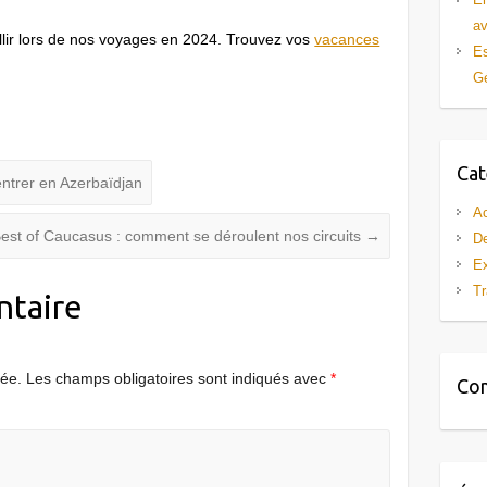
av
lir lors de nos voyages en 2024. Trouvez vos
vacances
Es
Gé
Cat
ntrer en Azerbaïdjan
Ac
est of Caucasus : comment se déroulent nos circuits
→
De
Ex
Tr
ntaire
iée.
Les champs obligatoires sont indiqués avec
*
Com