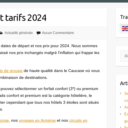
t tarifs 2024
Tra
Actualité générale
Aucun Commentaire
 dates de départ et nos prix pour 2024. Nous sommes
sé nos prix inchangés malgré l’inflation qui frappe les
Rec
its de groupe
de haute qualité dans le Caucase où vous
mbinaison de destinations.
Art
 pouvez sélectionner un forfait confort (3*) ou premium
Sé
aits confort et premium est la catégorie hôtelière, le
co
er cependant que tous nos hôtels 3 étoiles sont situés
As
s.
Es
orgie
, nos
voyages en Arménie
et nos
circuits en
gu
En