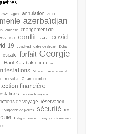
quettes
annulation
2024
agent
Areni
azerbaïdjan
menie
changement de
in
caucase
conflit
covid
ervation
confort
id-19
covid test
dates de départ
Doha
Georgie
forfait
escale
Haut-Karabakh
iran
e
juif
ifestations
Mascate
mise à jour de
ge
nouvel an
Oman
premium
tection financière
estations
reporter le voyage
trictions de voyage
réservation
sécurité
Symphonie de pierres
test
rquie
Ushguli
violence
voyage international
ges