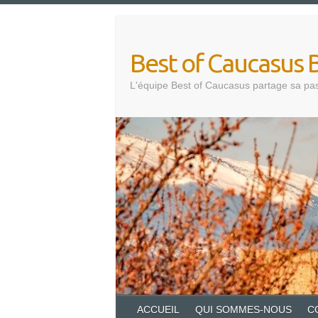
Skip
to
content
Best of Caucasus 
L'équipe Best of Caucasus partage sa pa
ACCUEIL
QUI SOMMES-NOUS
C